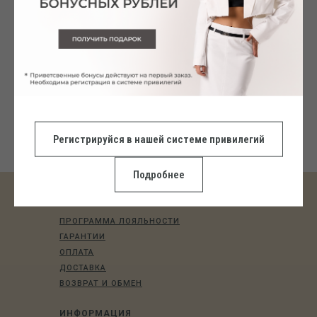
РУБАШКА BREZEE чёрный
Джоггеры SET2
1 700
р.
1 647
р.
Регистрируйся в нашей системе привилегий
Подробнее
ПОКУПАТЕЛЯМ
ПРОГРАММА ЛОЯЛЬНОСТИ
ГАРАНТИИ
ОПЛАТА
ДОСТАВКА
ВОЗВРАТ И ОБМЕН
ИНФОРМАЦИЯ