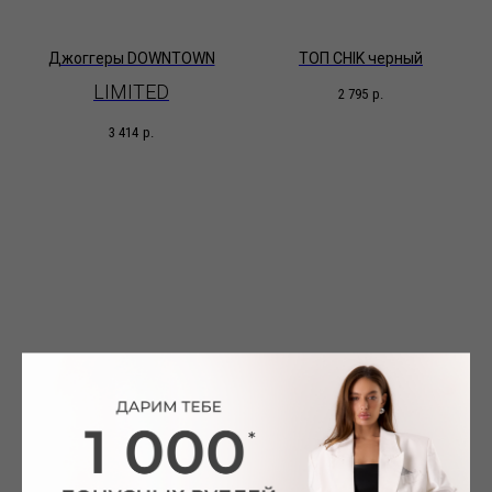
Джоггеры DOWNTOWN
ТОП CHIK черный
LIMITED
2 795
р.
3 414
р.