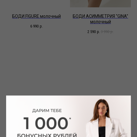
БОДИ FIGURE молочный
БОДИ АСИММЕТРИЯ ''GINA''
молочный
6 990
р.
2 590
р.
3 990
р.