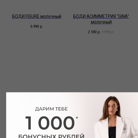
БОДИ FIGURE молочный
БОДИ АСИММЕТРИЯ ''GINA''
молочный
6 990
р.
2 590
р.
3 990
р.