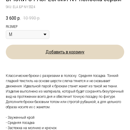
SKU:
ELA.БР NY.SS24
3 600
р.
10 990
р.
РАЗМЕР
Добавить в корзину
Классические брюки с разрезами в полоску. Средняя посадка. Тонкий
гладкий текстиль на основе шерсти слегка тянется и не сковывает
движения. Идеальной парой к брюкам станет жакет из такой же ткани.
Изделие выполнено из материала, который будет сохранять безупречный
вид на протяжении всего дня и обеспечит точную посадку по фигуре.
Дополните брюки базовым топом или строгой рубашкой, а для цельного
образа носите их с жакетом.
- Зауженный крой
- Средняя посадка
- Застежка на молнию и крючок