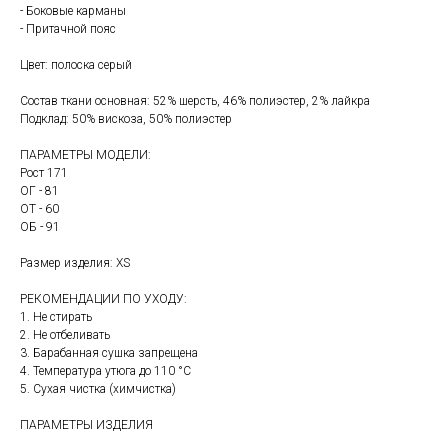
- Боковые карманы
- Притачной пояс
Цвет: полоска серый
Состав ткани основная: 52% шерсть, 46% полиэстер, 2% лайкра
Подклад: 50% вискоза, 50% полиэстер
ПАРАМЕТРЫ МОДЕЛИ:
Рост 171
ОГ - 81
ОТ - 60
ОБ - 91
Размер изделия: XS
РЕКОМЕНДАЦИИ ПО УХОДУ:
1. Не стирать
2. Не отбеливать
3. Барабанная сушка запрещена
4. Температура утюга до 110 °C
5. Сухая чистка (химчистка)
ПАРАМЕТРЫ ИЗДЕЛИЯ