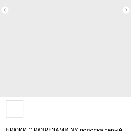
БРЮКИ С РАЗРЕЗАМИ NY полоска серый