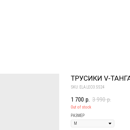
ТРУСИКИ V-ТАНГА
SKU:
ELA.LEO3.SS24
1 700
р.
3 990
р.
Out of stock
РАЗМЕР