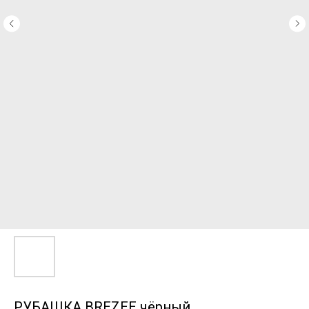
РУБАШКА BREZEE чёрный