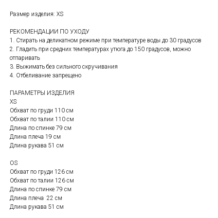
Размер изделия: XS
РЕКОМЕНДАЦИИ ПО УХОДУ
1. Стирать на деликатном режиме при температуре воды до 30 градусов
2. Гладить при средних температурах утюга до 150 градусов, можно
отпаривать
3. Выжимать без сильного скручивания
4. Отбеливание запрещено
ПАРАМЕТРЫ ИЗДЕЛИЯ
XS
Обхват по груди 110 см
Обхват по талии 110 см
Длина по спинке 79 см
Длина плеча 19 см
Длина рукава 51 см
OS
Обхват по груди 126 см
Обхват по талии 126 см
Длина по спинке 79 см
Длина плеча 22 см
Длина рукава 51 см