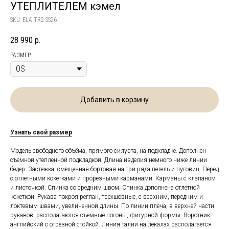
УТЕПЛИТЕЛЕМ кэмел
SKU:
ELA.TR2.SS26
28 990
р.
РАЗМЕР
Добавить в корзину
Узнать свой размер
Модель свободного объёма, прямого силуэта, на подкладке. Дополнен
съемной утепленной подкладкой. Длина изделия немного ниже линии
бедер. Застежка, смещенная бортовая на три ряда петель и пуговиц. Перед
с отлетными кокетками и прорезными карманами. Карманы с клапаном
и листочкой. Спинка со средним швом. Спинка дополнена отлетной
кокеткой. Рукава покроя реглан, трехшовные, с верхним, передним и
локтевым швами, увеличенной длины. По линии плеча, в верхней части
рукавов, располагаются съёмные погоны, фигурной формы. Воротник
английский с отрезной стойкой. Линия талии на лекалах располагается