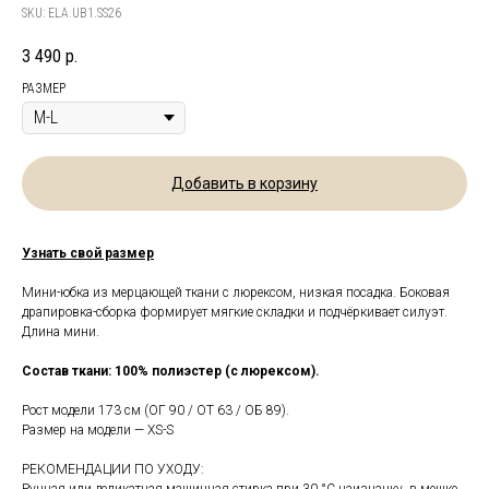
SKU:
ELA.UB1.SS26
3 490
р.
РАЗМЕР
Добавить в корзину
Узнать свой размер
Мини-юбка из мерцающей ткани с люрексом, низкая посадка. Боковая
драпировка-сборка формирует мягкие складки и подчёркивает силуэт.
Длина мини.
Состав ткани: 100% полиэстер (с люрексом).
Рост модели 173 см (ОГ 90 / ОТ 63 / ОБ 89).
Размер на модели — XS-S
РЕКОМЕНДАЦИИ ПО УХОДУ:
Ручная или деликатная машинная стирка при 30 °C наизнанку, в мешке